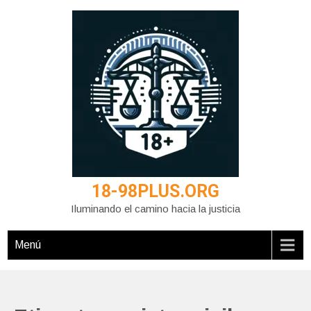
Saltar
al
contenido
18-98PLUS.ORG
Iluminando el camino hacia la justicia
Menú