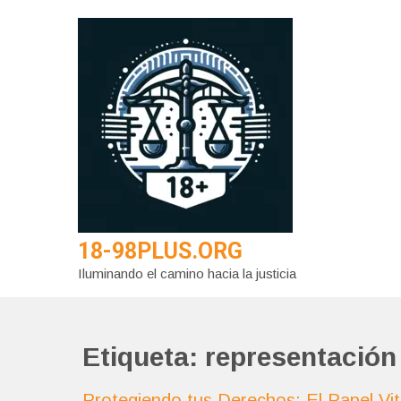
Saltar
al
contenido
18-98PLUS.ORG
Iluminando el camino hacia la justicia
Etiqueta:
representación
Protegiendo tus Derechos: El Papel Vit