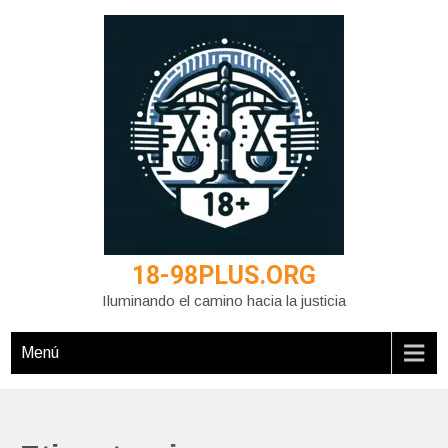
Saltar
al
contenido
18-98PLUS.ORG
Iluminando el camino hacia la justicia
Menú