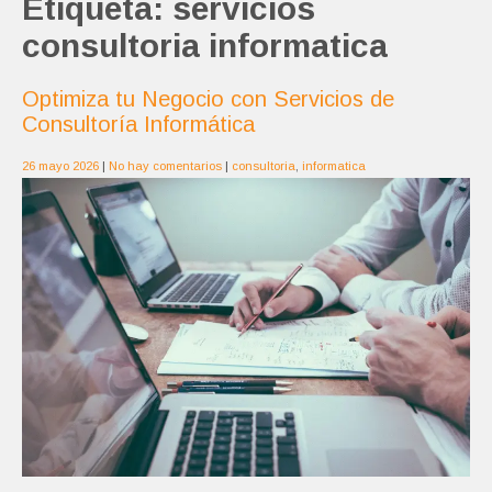
Etiqueta:
servicios
consultoria informatica
Optimiza tu Negocio con Servicios de
Consultoría Informática
26 mayo 2026
|
No hay comentarios
|
consultoria
,
informatica