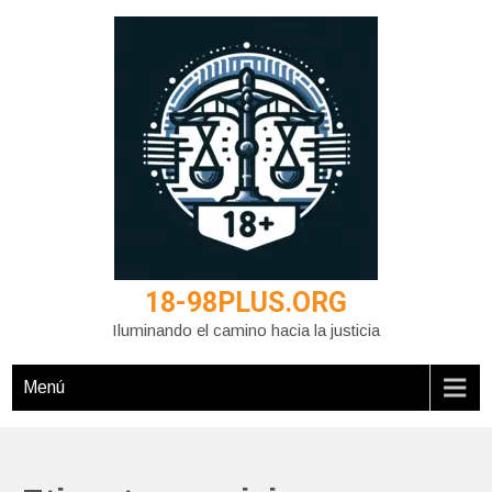
Saltar
al
contenido
18-98PLUS.ORG
Iluminando el camino hacia la justicia
Menú