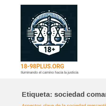
Saltar
al
contenido
18-98PLUS.ORG
Iluminando el camino hacia la justicia
Etiqueta:
sociedad coman
Aspectos clave de la sociedad mercanti