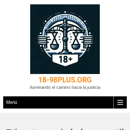
Saltar
al
contenido
18-98PLUS.ORG
Iluminando el camino hacia la justicia
Menú