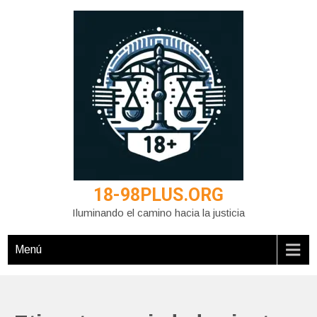
Saltar
al
contenido
18-98PLUS.ORG
Iluminando el camino hacia la justicia
Menú