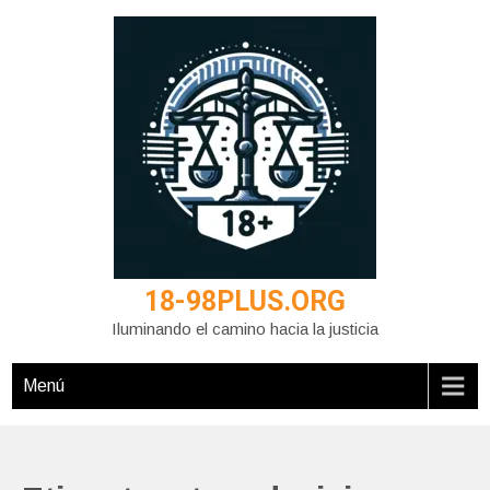
Saltar
al
contenido
18-98PLUS.ORG
Iluminando el camino hacia la justicia
Menú