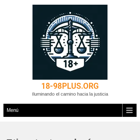
Saltar
al
contenido
18-98PLUS.ORG
Iluminando el camino hacia la justicia
Menú