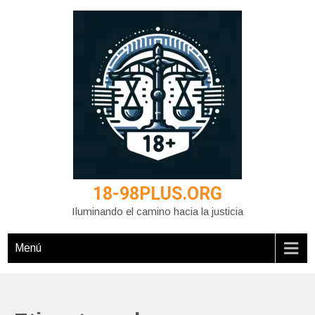
Saltar
al
contenido
18-98PLUS.ORG
Iluminando el camino hacia la justicia
Menú