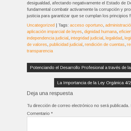
desigualdad, afectando negativamente el Estado de 
fundamental combatir activamente la corrupción y prom
justicia para garantizar que se cumplan los principios
Uncategorized
| Tags:
acceso oportuno
,
administració
aplicación imparcial de leyes
,
dignidad humana
,
eficie
independencia judicial
,
integridad judicial
,
legalidad
,
leg
de valores
,
publicidad judicial
,
rendición de cuentas
,
r
transparencia
Navegación
de
Potenciando el Desarrollo Profesional a través de l
entradas
La Importancia de la Ley Orgánica 4/
Deja una respuesta
Tu dirección de correo electrónico no será publicada.
Comentario
*