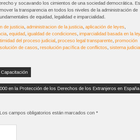
Derecho y socavando los cimientos de una sociedad democrática. E
over la transparencia en todos los niveles de la administración de
 fundamentales de equidad, legalidad e imparcialidad.
n de justicia
,
administracion de la justicia
,
aplicación de leyes
,
ncia
,
equidad
,
igualdad de condiciones
,
imparcialidad basada en la le
itimidad del proceso judicial
,
proceso legal transparente
,
promoción
esolución de casos
,
resolución pacífica de conflictos
,
sistema judicia
a Capacitación
2000 en la Protección de los Derechos de los Extranjeros en España
Los campos obligatorios están marcados con
*