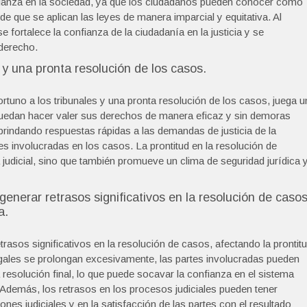
nfianza en la sociedad, ya que los ciudadanos pueden conocer cómo
de que se aplican las leyes de manera imparcial y equitativa. Al
se fortalece la confianza de la ciudadanía en la justicia y se
 derecho.
 y una pronta resolución de los casos.
ortuno a los tribunales y una pronta resolución de los casos, juega u
puedan hacer valer sus derechos de manera eficaz y sin demoras
, brindando respuestas rápidas a las demandas de justicia de la
es involucradas en los casos. La prontitud en la resolución de
a judicial, sino que también promueve un clima de seguridad jurídica 
generar retrasos significativos en la resolución de casos
a.
trasos significativos en la resolución de casos, afectando la prontit
legales se prolongan excesivamente, las partes involucradas pueden
esolución final, lo que puede socavar la confianza en el sistema
a. Además, los retrasos en los procesos judiciales pueden tener
ones judiciales y en la satisfacción de las partes con el resultado