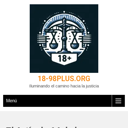
Saltar
al
contenido
18-98PLUS.ORG
Iluminando el camino hacia la justicia
Menú