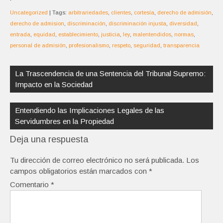
Uncategorized
| Tags:
arbitrariedades
,
clientes
,
cortesía
,
derecho de admisión
,
derecho de admision
,
discriminación
,
discriminación injusta
,
diversidad
,
entrada
,
equidad
,
establecimiento
,
justicia
,
ley
,
malentendidos
,
normas
,
personal de admisión
,
profesionalismo
,
respeto
,
seguridad
,
transparencia
Navegación
de
La Trascendencia de una Sentencia del Tribunal Supremo:
entradas
Impacto en la Sociedad
Entendiendo las Implicaciones Legales de las
Servidumbres en la Propiedad
Deja una respuesta
Tu dirección de correo electrónico no será publicada.
Los
campos obligatorios están marcados con
*
Comentario
*