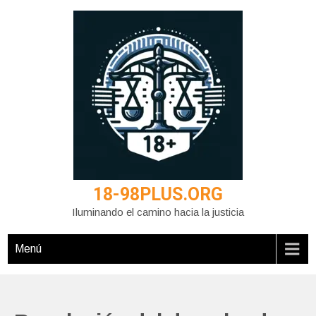
Saltar
al
contenido
18-98PLUS.ORG
Iluminando el camino hacia la justicia
Menú