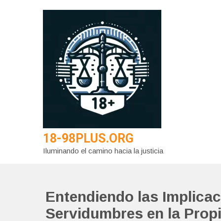
Saltar
al
contenido
18-98PLUS.ORG
Iluminando el camino hacia la justicia
Entendiendo las Implicac
Servidumbres en la Prop