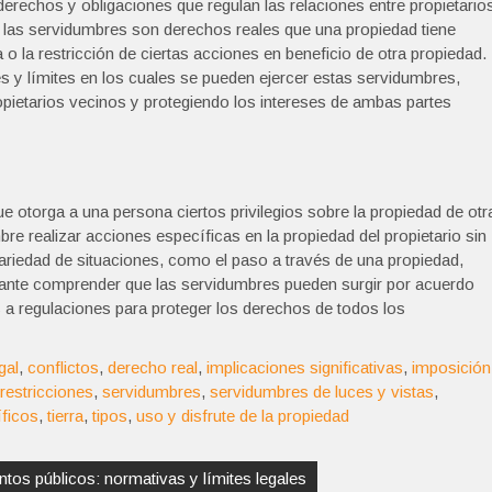
derechos y obligaciones que regulan las relaciones entre propietario
l, las servidumbres son derechos reales que una propiedad tiene
a o la restricción de ciertas acciones en beneficio de otra propiedad.
s y límites en los cuales se pueden ejercer estas servidumbres,
pietarios vecinos y protegiendo los intereses de ambas partes
 otorga a una persona ciertos privilegios sobre la propiedad de otr
bre realizar acciones específicas en la propiedad del propietario sin
riedad de situaciones, como el paso a través de una propiedad,
rtante comprender que las servidumbres pueden surgir por acuerdo
as a regulaciones para proteger los derechos de todos los
gal
,
conflictos
,
derecho real
,
implicaciones significativas
,
imposición
restricciones
,
servidumbres
,
servidumbres de luces y vistas
,
íficos
,
tierra
,
tipos
,
uso y disfrute de la propiedad
tos públicos: normativas y límites legales