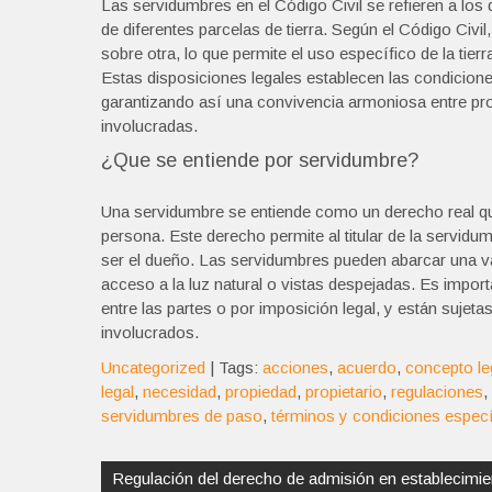
Las servidumbres en el Código Civil se refieren a los 
de diferentes parcelas de tierra. Según el Código Civi
sobre otra, lo que permite el uso específico de la tierr
Estas disposiciones legales establecen las condicione
garantizando así una convivencia armoniosa entre pro
involucradas.
¿Que se entiende por servidumbre?
Una servidumbre se entiende como un derecho real que
persona. Este derecho permite al titular de la servidum
ser el dueño. Las servidumbres pueden abarcar una va
acceso a la luz natural o vistas despejadas. Es impo
entre las partes o por imposición legal, y están sujet
involucrados.
Uncategorized
| Tags:
acciones
,
acuerdo
,
concepto le
legal
,
necesidad
,
propiedad
,
propietario
,
regulaciones
,
servidumbres de paso
,
términos y condiciones espec
Navegación
de
Regulación del derecho de admisión en establecimien