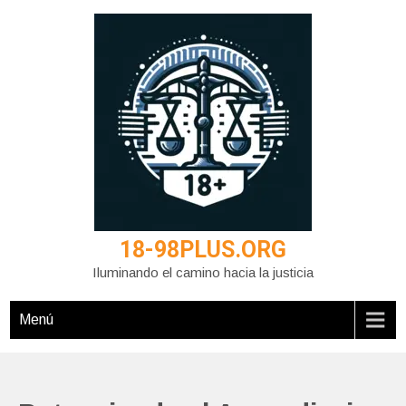
Saltar
al
contenido
18-98PLUS.ORG
Iluminando el camino hacia la justicia
Menú