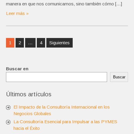
manera en que nos comunicamos, sino también cómo […]
Leer más »
Navegación
1
2
…
4
Siguientes
de
entradas
Buscar en
Buscar
Últimos artículos
El Impacto de la Consultoría Internacional en los
Negocios Globales
La Consultoría Esencial para Impulsar a las PYMES
hacia el Éxito