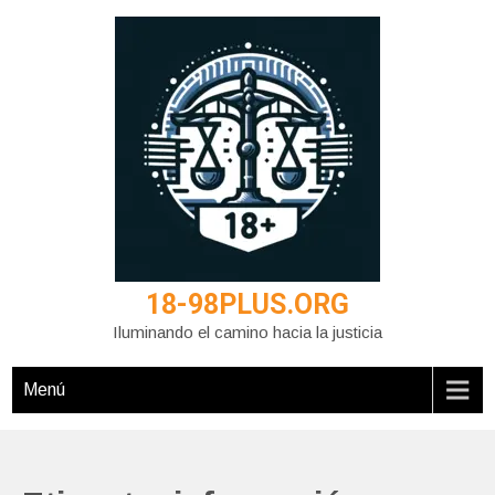
Saltar
al
contenido
18-98PLUS.ORG
Iluminando el camino hacia la justicia
Menú