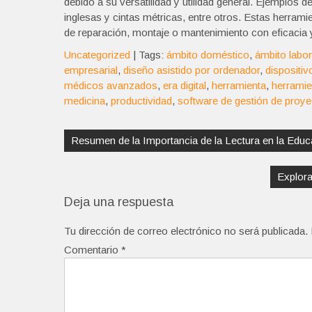
debido a su versatilidad y utilidad general. Ejemplos d
inglesas y cintas métricas, entre otros. Estas herram
de reparación, montaje o mantenimiento con eficacia y
Uncategorized
| Tags:
ámbito doméstico
,
ámbito labor
empresarial
,
diseño asistido por ordenador
,
dispositiv
médicos avanzados
,
era digital
,
herramienta
,
herramie
medicina
,
productividad
,
software de gestión de proy
Navegación
de
Resumen de la Importancia de la Lectura en la Educ
entradas
Explora
Deja una respuesta
Tu dirección de correo electrónico no será publicada.
Comentario
*