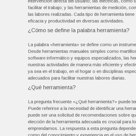
intervención directa del usuario; las eléctricas, como 
facilitar el trabajo; y las herramientas de medición, c
las labores realizadas. Cada tipo de herramienta tiene
eficacia y productividad en diversas actividades.
¿Cómo se define la palabra herramienta?
La palabra «herramienta» se define como un instrumento
Desde herramientas manuales simples como martillo
software informático y equipos especializados, las h
nuestras actividades de manera más eficiente y efecti
ya sea en el trabajo, en el hogar o en disciplinas esp
adecuados para facilitar nuestras labores diarias.
¿Qué herramienta?
La pregunta frecuente «¿Qué herramienta?» puede tener
Puede referirse a la necesidad de identificar una herr
puede ser una solicitud de recomendaciones sobre qué 
elección de la herramienta adecuada es crucial para lo
emprendamos. La respuesta a esta pregunta dependerá 
como del conocimiento y experiencia en el uso de her