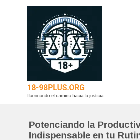
Saltar
al
contenido
18-98PLUS.ORG
Iluminando el camino hacia la justicia
Potenciando la Producti
Indispensable en tu Ruti