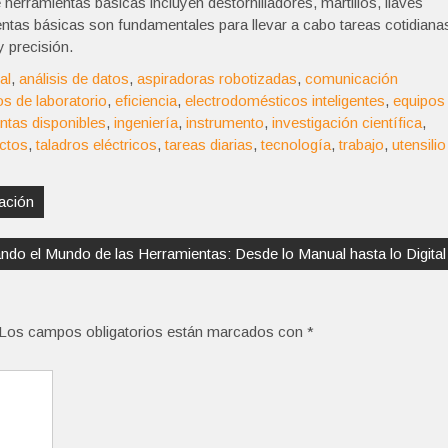
e herramientas básicas incluyen destornilladores, martillos, llaves
ientas básicas son fundamentales para llevar a cabo tareas cotidiana
 precisión.
al
,
análisis de datos
,
aspiradoras robotizadas
,
comunicación
os de laboratorio
,
eficiencia
,
electrodomésticos inteligentes
,
equipos
ntas disponibles
,
ingeniería
,
instrumento
,
investigación científica
,
ectos
,
taladros eléctricos
,
tareas diarias
,
tecnología
,
trabajo
,
utensilio
ación
ndo el Mundo de las Herramientas: Desde lo Manual hasta lo Digital
Los campos obligatorios están marcados con
*