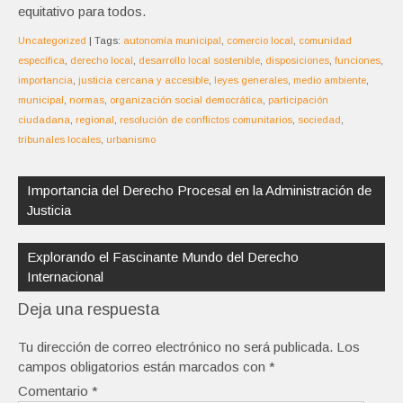
equitativo para todos.
Uncategorized
| Tags:
autonomía municipal
,
comercio local
,
comunidad
específica
,
derecho local
,
desarrollo local sostenible
,
disposiciones
,
funciones
,
importancia
,
justicia cercana y accesible
,
leyes generales
,
medio ambiente
,
municipal
,
normas
,
organización social democrática
,
participación
ciudadana
,
regional
,
resolución de conflictos comunitarios
,
sociedad
,
tribunales locales
,
urbanismo
Navegación
de
Importancia del Derecho Procesal en la Administración de
entradas
Justicia
Explorando el Fascinante Mundo del Derecho
Internacional
Deja una respuesta
Tu dirección de correo electrónico no será publicada.
Los
campos obligatorios están marcados con
*
Comentario
*