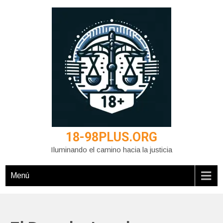
Saltar
al
contenido
18-98PLUS.ORG
Iluminando el camino hacia la justicia
Menú