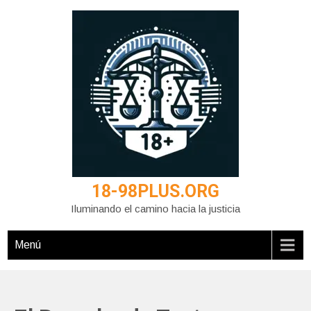
Saltar
al
contenido
18-98PLUS.ORG
Iluminando el camino hacia la justicia
Menú