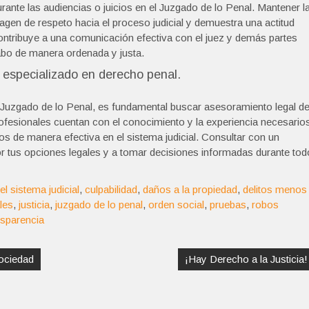
nte las audiencias o juicios en el Juzgado de lo Penal. Mantener l
gen de respeto hacia el proceso judicial y demuestra una actitud
ntribuye a una comunicación efectiva con el juez y demás partes
cabo de manera ordenada y justa.
 especializado en derecho penal.
 Juzgado de lo Penal, es fundamental buscar asesoramiento legal d
fesionales cuentan con el conocimiento y la experiencia necesario
os de manera efectiva en el sistema judicial. Consultar con un
 tus opciones legales y a tomar decisiones informadas durante tod
el sistema judicial
,
culpabilidad
,
daños a la propiedad
,
delitos menos
ales
,
justicia
,
juzgado de lo penal
,
orden social
,
pruebas
,
robos
nsparencia
Sociedad
¡Hay Derecho a la Justicia!