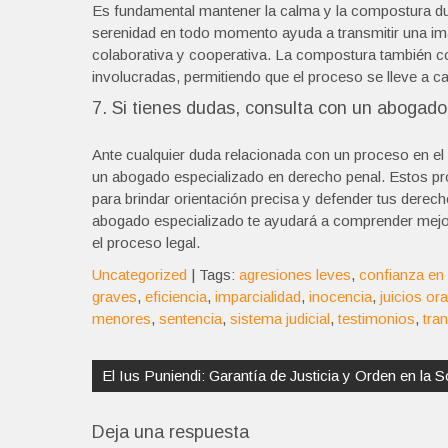
Es fundamental mantener la calma y la compostura dura
serenidad en todo momento ayuda a transmitir una ima
colaborativa y cooperativa. La compostura también co
involucradas, permitiendo que el proceso se lleve a 
7. Si tienes dudas, consulta con un abogado
Ante cualquier duda relacionada con un proceso en el
un abogado especializado en derecho penal. Estos pro
para brindar orientación precisa y defender tus derech
abogado especializado te ayudará a comprender mejor
el proceso legal.
Uncategorized
| Tags:
agresiones leves
,
confianza en 
graves
,
eficiencia
,
imparcialidad
,
inocencia
,
juicios or
menores
,
sentencia
,
sistema judicial
,
testimonios
,
tra
Navegación
de
El Ius Puniendi: Garantía de Justicia y Orden en la 
entradas
Deja una respuesta