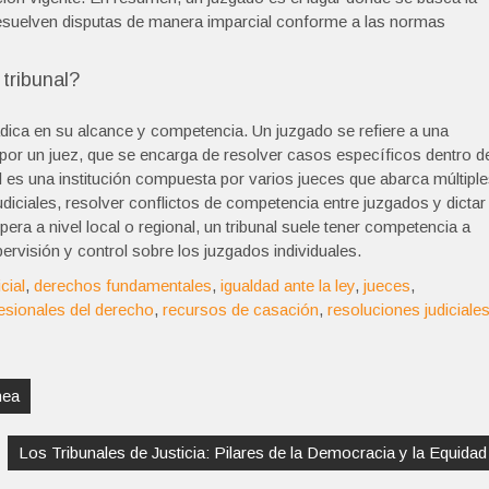
e resuelven disputas de manera imparcial conforme a las normas
 tribunal?
 radica en su alcance y competencia. Un juzgado se refiere a una
a por un juez, que se encarga de resolver casos específicos dentro d
al es una institución compuesta por varios jueces que abarca múltipl
udiciales, resolver conflictos de competencia entre juzgados y dictar
ra a nivel local o regional, un tribunal suele tener competencia a
ervisión y control sobre los juzgados individuales.
cial
,
derechos fundamentales
,
igualdad ante la ley
,
jueces
,
esionales del derecho
,
recursos de casación
,
resoluciones judiciale
nea
Los Tribunales de Justicia: Pilares de la Democracia y la Equidad