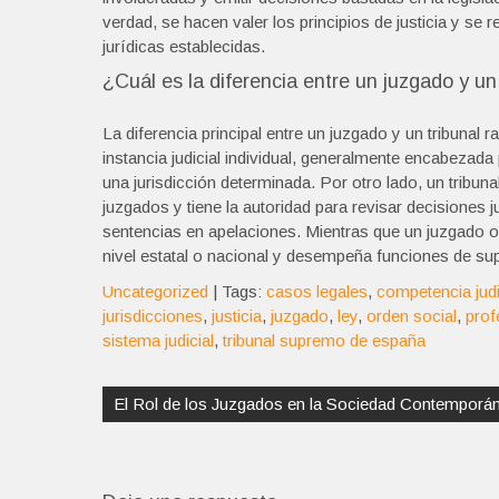
verdad, se hacen valer los principios de justicia y s
jurídicas establecidas.
¿Cuál es la diferencia entre un juzgado y un
La diferencia principal entre un juzgado y un tribunal
instancia judicial individual, generalmente encabezad
una jurisdicción determinada. Por otro lado, un tribun
juzgados y tiene la autoridad para revisar decisiones j
sentencias en apelaciones. Mientras que un juzgado ope
nivel estatal o nacional y desempeña funciones de sup
Uncategorized
| Tags:
casos legales
,
competencia judi
jurisdicciones
,
justicia
,
juzgado
,
ley
,
orden social
,
prof
sistema judicial
,
tribunal supremo de españa
Navegación
de
El Rol de los Juzgados en la Sociedad Contemporá
entradas