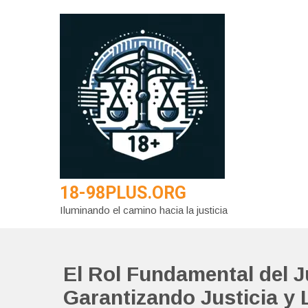
Saltar
al
contenido
18-98PLUS.ORG
Iluminando el camino hacia la justicia
El Rol Fundamental del J
Garantizando Justicia y 