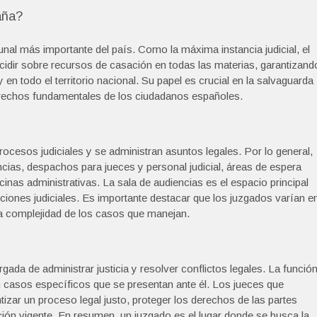
aña?
nal más importante del país. Como la máxima instancia judicial, el
cidir sobre recursos de casación en todas las materias, garantizand
y en todo el territorio nacional. Su papel es crucial en la salvaguarda
derechos fundamentales de los ciudadanos españoles.
rocesos judiciales y se administran asuntos legales. Por lo general,
cias, despachos para jueces y personal judicial, áreas de espera
inas administrativas. La sala de audiencias es el espacio principal
uciones judiciales. Es importante destacar que los juzgados varían e
la complejidad de los casos que manejan.
rgada de administrar justicia y resolver conflictos legales. La funció
 en casos específicos que se presentan ante él. Los jueces que
tizar un proceso legal justo, proteger los derechos de las partes
ación vigente. En resumen, un juzgado es el lugar donde se busca la