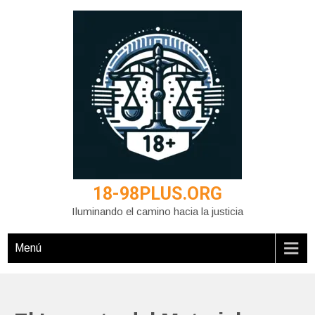
Saltar
al
contenido
18-98PLUS.ORG
Iluminando el camino hacia la justicia
Menú