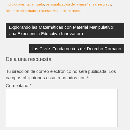
individuales
,
organizada
,
personalización de la enseñanza
,
recursos
,
recursos adicionales
,
recursos visuales
,
retención
Navegación
de
Explorando las Matemáticas con Material Manipulativo:
entradas
Una Experiencia Educativa Innovadora
Ius Civile: Fundamentos del Derecho Romano
Deja una respuesta
Tu dirección de correo electrónico no será publicada.
Los
campos obligatorios están marcados con
*
Comentario
*