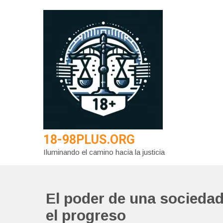
Saltar
al
contenido
18-98PLUS.ORG
Iluminando el camino hacia la justicia
El poder de una socieda
el progreso