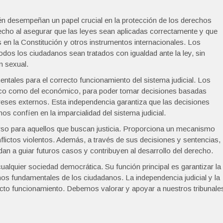
ién desempeñan un papel crucial en la protección de los derechos
ho al asegurar que las leyes sean aplicadas correctamente y que
n la Constitución y otros instrumentos internacionales. Los
todos los ciudadanos sean tratados con igualdad ante la ley, sin
n sexual.
entales para el correcto funcionamiento del sistema judicial. Los
ítico como del económico, para poder tomar decisiones basadas
ereses externos. Esta independencia garantiza que las decisiones
nos confíen en la imparcialidad del sistema judicial.
curso para aquellos que buscan justicia. Proporciona un mecanismo
nflictos violentos. Además, a través de sus decisiones y sentencias,
an a guiar futuros casos y contribuyen al desarrollo del derecho.
cualquier sociedad democrática. Su función principal es garantizar la
chos fundamentales de los ciudadanos. La independencia judicial y la
ecto funcionamiento. Debemos valorar y apoyar a nuestros tribunale