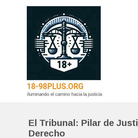
Saltar
al
contenido
18-98PLUS.ORG
Iluminando el camino hacia la justicia
El Tribunal: Pilar de Jus
Derecho