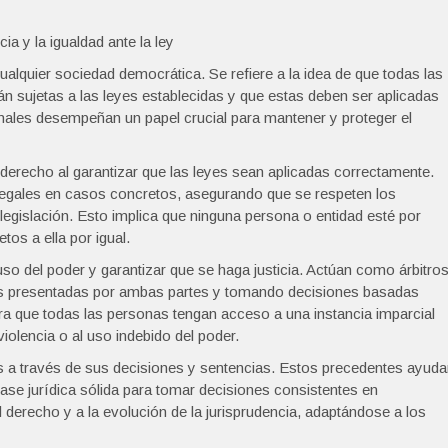
ia y la igualdad ante la ley
ualquier sociedad democrática. Se refiere a la idea de que todas las
án sujetas a las leyes establecidas y que estas deben ser aplicadas
bunales desempeñan un papel crucial para mantener y proteger el
derecho al garantizar que las leyes sean aplicadas correctamente.
 legales en casos concretos, asegurando que se respeten los
legislación. Esto implica que ninguna persona o entidad esté por
tos a ella por igual.
buso del poder y garantizar que se haga justicia. Actúan como árbitro
bas presentadas por ambas partes y tomando decisiones basadas
ra que todas las personas tengan acceso a una instancia imparcial
violencia o al uso indebido del poder.
s a través de sus decisiones y sentencias. Estos precedentes ayud
ase jurídica sólida para tomar decisiones consistentes en
l derecho y a la evolución de la jurisprudencia, adaptándose a los