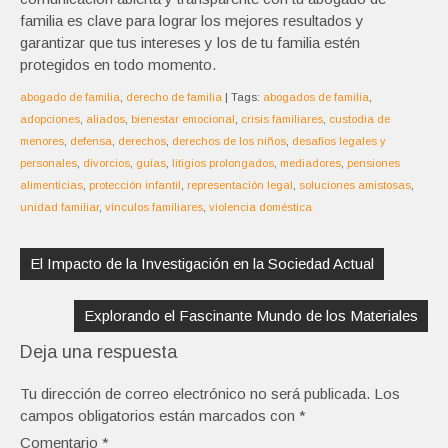
familia es clave para lograr los mejores resultados y
garantizar que tus intereses y los de tu familia estén
protegidos en todo momento.
abogado de familia
,
derecho de familia
| Tags:
abogados de familia
,
adopciones
,
aliados
,
bienestar emocional
,
crisis familiares
,
custodia de
menores
,
defensa
,
derechos
,
derechos de los niños
,
desafíos legales y
personales
,
divorcios
,
guías
,
litigios prolongados
,
mediadores
,
pensiones
alimenticias
,
protección infantil
,
representación legal
,
soluciones amistosas
,
unidad familiar
,
vínculos familiares
,
violencia doméstica
Navegación
de
El Impacto de la Investigación en la Sociedad Actual
entradas
Explorando el Fascinante Mundo de los Materiales
Deja una respuesta
Tu dirección de correo electrónico no será publicada.
Los
campos obligatorios están marcados con
*
Comentario
*