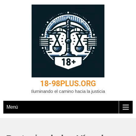
Saltar
al
contenido
18-98PLUS.ORG
Iluminando el camino hacia la justicia
Menú