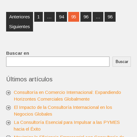
Navegación
Anteriores
1
…
94
95
96
…
98
de
Siguientes
entradas
Buscar en
Buscar
Últimos artículos
Consultoría en Comercio Internacional: Expandiendo
Horizontes Comerciales Globalmente
El Impacto de la Consultoría Internacional en los
Negocios Globales
La Consultoría Esencial para Impulsar a las PYMES
hacia el Éxito