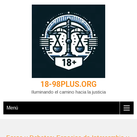
Saltar
al
contenido
18-98PLUS.ORG
Iluminando el camino hacia la justicia
Menú