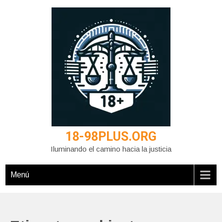
Saltar
al
contenido
18-98PLUS.ORG
Iluminando el camino hacia la justicia
Menú