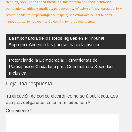
debates
,
habilidades comunicativas
,
intercambio de ideas
,
opiniones
,
pensamiento crítico y analítico
,
perspectivas
,
reflexión crítica
,
reglas del foro
,
replanteamiento de paradigmas
,
respeto
,
sociedad actual
,
soluciones
innovadoras
,
temas de interés común
,
toma de decisiones
Navegación
de
La importancia de los foros legales en el Tribunal
entradas
Supremo: Abriendo las puertas hacia la justicia
Potenciando la Democracia: Herramientas de
Participación Ciudadana para Construir una Sociedad
Inclusiva
Deja una respuesta
Tu dirección de correo electrónico no será publicada.
Los
campos obligatorios están marcados con
*
Comentario
*