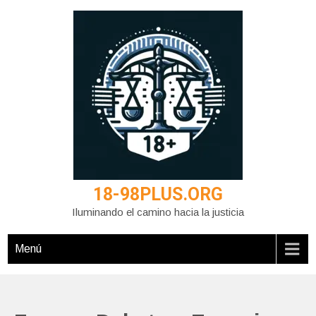
Saltar
al
contenido
18-98PLUS.ORG
Iluminando el camino hacia la justicia
Menú