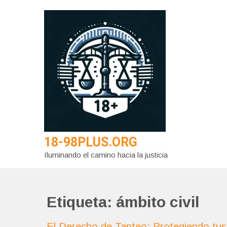
Saltar
al
contenido
18-98PLUS.ORG
Iluminando el camino hacia la justicia
Etiqueta:
ámbito civil
El Derecho de Tanteo: Protegiendo tus 