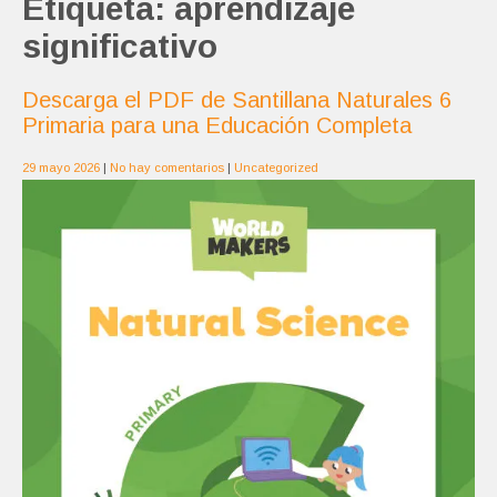
Etiqueta:
aprendizaje
significativo
Descarga el PDF de Santillana Naturales 6
Primaria para una Educación Completa
29 mayo 2026
|
No hay comentarios
|
Uncategorized