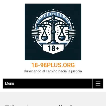
Saltar
al
contenido
18-98PLUS.ORG
Iluminando el camino hacia la justicia
Menú