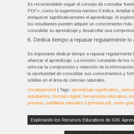
Es recomendable seguir el consejo de consultar fuentes 
PDF», como la sugerencia número 5 indica. Ampliar l
enriquecer significativamente el aprendizaje. Al explo
los estudiantes pueden adquirir un conocimiento más co
consolidar su aprendizaje y desarrollar una comprensi
6. Dedica tiempo a repasar regularmente lo 
Es importante dedicar tiempo a repasar regularmente l
afianzar el aprendizaje. La revisión constante de los 
reforzar la comprensión y retención de la información.
la oportunidad de consolidar sus conocimientos y forta
sólidas en el área de ciencias naturales.
Uncategorized
| Tags:
aprendizaje significativo
,
cienci
estudiantes
,
formato digital
,
herramienta educativa
,
ín
primaria
,
santillana naturales 6 primaria pdf
,
sexto gra
Navegación
de
Explorando los Recursos Educativos de IGN: Aprend
entradas