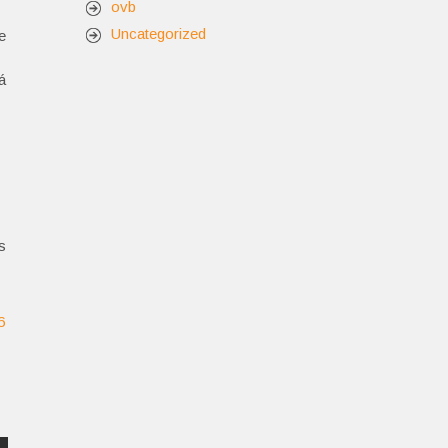
ovb
Uncategorized
e
á
s
6