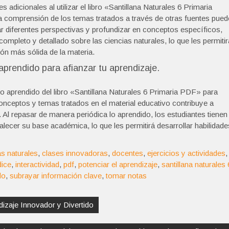
adicionales al utilizar el libro «Santillana Naturales 6 Primaria
a comprensión de los temas tratados a través de otras fuentes pued
rar diferentes perspectivas y profundizar en conceptos específicos,
mpleto y detallado sobre las ciencias naturales, lo que les permitir
ón más sólida de la materia.
aprendido para afianzar tu aprendizaje.
o aprendido del libro «Santillana Naturales 6 Primaria PDF» para
conceptos y temas tratados en el material educativo contribuye a
 Al repasar de manera periódica lo aprendido, los estudiantes tienen
lecer su base académica, lo que les permitirá desarrollar habilidade
as naturales
,
clases innovadoras
,
docentes
,
ejercicios y actividades
,
dice
,
interactividad
,
pdf
,
potenciar el aprendizaje
,
santillana naturales 
do
,
subrayar información clave
,
tomar notas
izaje Innovador y Divertido