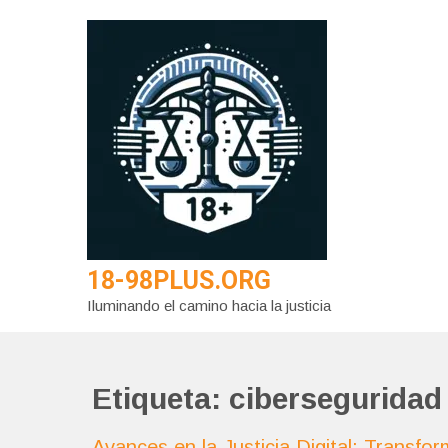
Saltar
al
contenido
18-98PLUS.ORG
Iluminando el camino hacia la justicia
Etiqueta:
ciberseguridad
Avances en la Justicia Digital: Transfo