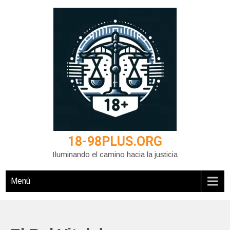
Saltar
al
contenido
18-98PLUS.ORG
Iluminando el camino hacia la justicia
Menú