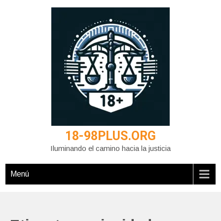
Saltar
al
contenido
18-98PLUS.ORG
Iluminando el camino hacia la justicia
Menú