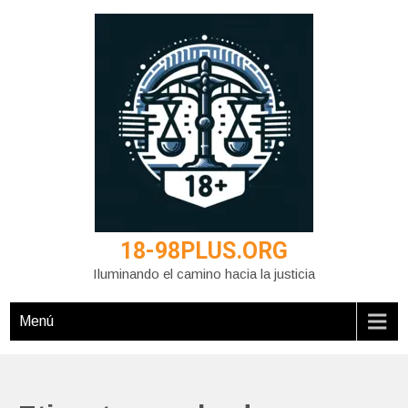
Saltar
al
contenido
18-98PLUS.ORG
Iluminando el camino hacia la justicia
Menú