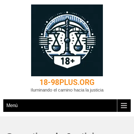
Saltar
al
contenido
18-98PLUS.ORG
Iluminando el camino hacia la justicia
Menú