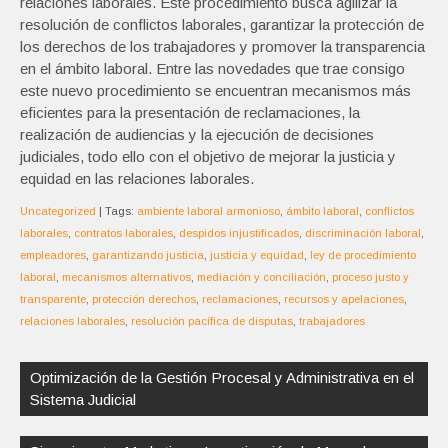
relaciones laborales. Este procedimiento busca agilizar la
resolución de conflictos laborales, garantizar la protección de
los derechos de los trabajadores y promover la transparencia
en el ámbito laboral. Entre las novedades que trae consigo
este nuevo procedimiento se encuentran mecanismos más
eficientes para la presentación de reclamaciones, la
realización de audiencias y la ejecución de decisiones
judiciales, todo ello con el objetivo de mejorar la justicia y
equidad en las relaciones laborales.
Uncategorized
| Tags:
ambiente laboral armonioso
,
ámbito laboral
,
conflictos
laborales
,
contratos laborales
,
despidos injustificados
,
discriminación laboral
,
empleadores
,
garantizando justicia
,
justicia y equidad
,
ley de procedimiento
laboral
,
mecanismos alternativos
,
mediación y conciliación
,
proceso justo y
transparente
,
protección derechos
,
reclamaciones
,
recursos y apelaciones
,
relaciones laborales
,
resolución pacífica de disputas
,
trabajadores
Navegación
de
Optimización de la Gestión Procesal y Administrativa en el
entradas
Sistema Judicial