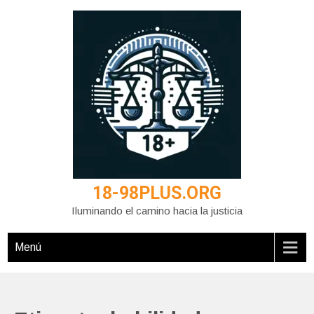
Saltar
al
contenido
18-98PLUS.ORG
Iluminando el camino hacia la justicia
Menú