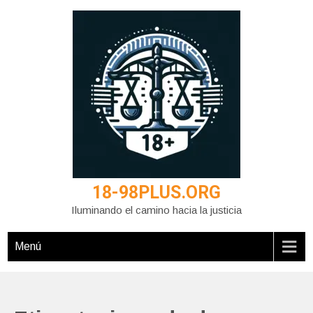
Saltar
al
contenido
18-98PLUS.ORG
Iluminando el camino hacia la justicia
Menú