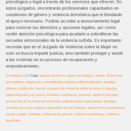
psicológica o legal a través de los servicios que ofrecen. En
estos juzgados, encontrarás profesionales capacitados en
cuestiones de género y violencia doméstica que te brindarán
el apoyo necesario. Podrás acceder a asesoramiento legal
para conocer tus derechos y opciones legales, así como
recibir atención psicológica para ayudarte a sobrellevar las
secuelas emocionales de la violencia sufrida. Es importante
recordar que en el Juzgado de Violencia sobre la Mujer no
solo se busca impartir justicia, sino también proteger y asistir
a las víctimas en su proceso de recuperación y
empoderamiento.
Uncategorized
| Tags:
apoyo necesario
,
apoyo psicológico
,
asistir
,
denuncias
por maltrato
,
diligencia y sensibilidad
,
equipo multidisciplinario
,
españa
,
género
,
institución crucial
,
juzgado de violencia sobre la mujer
,
juzgados
especializados
,
ley
,
lucha
,
medidas cautelares
,
mujeres
,
objetivo principal
,
prevención de la violencia machista
,
profesionales capacitados
,
proteger
,
revictimizar a las mujeres
,
seguridad de las víctimas
,
situaciones traumáticas
,
social y legal
,
víctimas
,
violencia de género
,
violencia doméstica
,
violencia
machista
Navegación