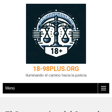
Saltar
al
contenido
18-98PLUS.ORG
Iluminando el camino hacia la justicia
Menú