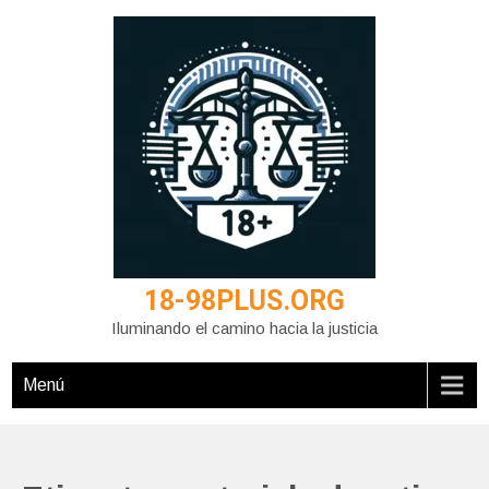
Saltar
al
contenido
18-98PLUS.ORG
Iluminando el camino hacia la justicia
Menú