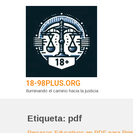
Saltar
al
contenido
18-98PLUS.ORG
Iluminando el camino hacia la justicia
Etiqueta:
pdf
Recursos Educativos en PDF para Prima