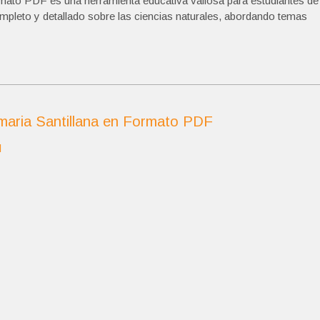
ormato PDF es una herramienta educativa valiosa para estudiantes de
pleto y detallado sobre las ciencias naturales, abordando temas
imaria Santillana en Formato PDF
d