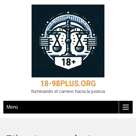
Saltar
al
contenido
18-98PLUS.ORG
Iluminando el camino hacia la justicia
Menú