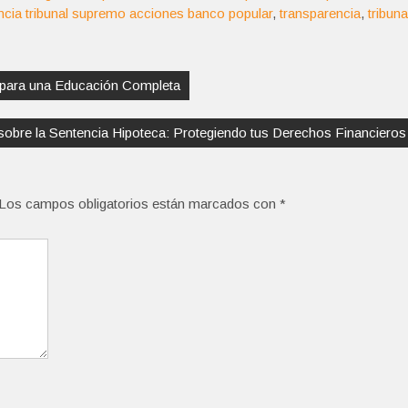
ncia tribunal supremo acciones banco popular
,
transparencia
,
tribuna
a para una Educación Completa
obre la Sentencia Hipoteca: Protegiendo tus Derechos Financieros
Los campos obligatorios están marcados con
*