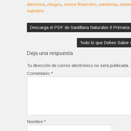
derechos
,
riesgos
,
sector financiero
,
sentencia
,
sente
supremo
Navegación
de
Descarga el PDF de Santillana Naturales 6 Primari
entradas
Todo lo que Debes Saber s
Deja una respuesta
Tu dirección de correo electrónico no será publicada.
Comentario
*
Nombre
*