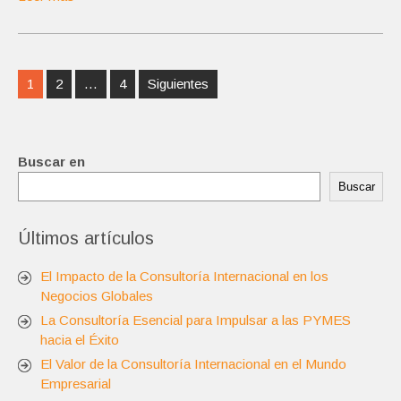
Navegación
1
2
…
4
Siguientes
de
entradas
Buscar en
Buscar
Últimos artículos
El Impacto de la Consultoría Internacional en los
Negocios Globales
La Consultoría Esencial para Impulsar a las PYMES
hacia el Éxito
El Valor de la Consultoría Internacional en el Mundo
Empresarial