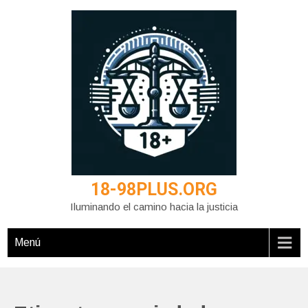
Saltar
al
contenido
18-98PLUS.ORG
Iluminando el camino hacia la justicia
Menú