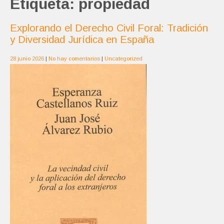
Etiqueta:
propiedad
Explorando el Derecho Civil Foral: Tradición
y Diversidad Jurídica en España
28 junio 2026
|
No hay comentarios
|
Uncategorized