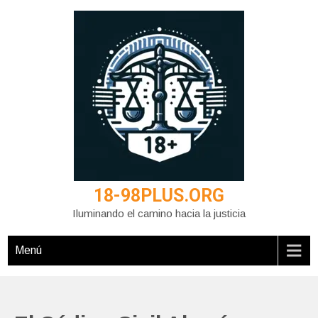
Saltar
al
contenido
18-98PLUS.ORG
Iluminando el camino hacia la justicia
Menú