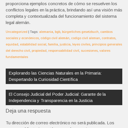
proporciona ejemplos concretos de cómo se resuelven los
conflictos legales en la práctica, brindando así una visión más
completa y contextualizada del funcionamiento del sistema
legal alemán.
Uncategorized
| Tags:
alemania
,
bgb
,
bürgerliches gesetzbuch
,
cambios
sociales y económicos
,
código civil alemán
,
codigo civil aleman
,
contratos
,
equidad
,
estabilidad social
,
familia
,
justicia
,
leyes civiles
,
principios generales
del derecho civil
,
propiedad
,
responsabilidad civil
,
sucesiones
,
valores
fundamentales
Navegación
de
Explorando las Ciencias Naturales en la Primaria:
entradas
Despertando la Curiosidad Científica
El Consejo Judicial del Poder Judicial: Garante de la
Independencia y Transparencia en la Justicia
Deja una respuesta
Tu dirección de correo electrónico no será publicada.
Los