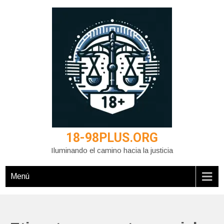
Saltar
al
contenido
18-98PLUS.ORG
Iluminando el camino hacia la justicia
Menú