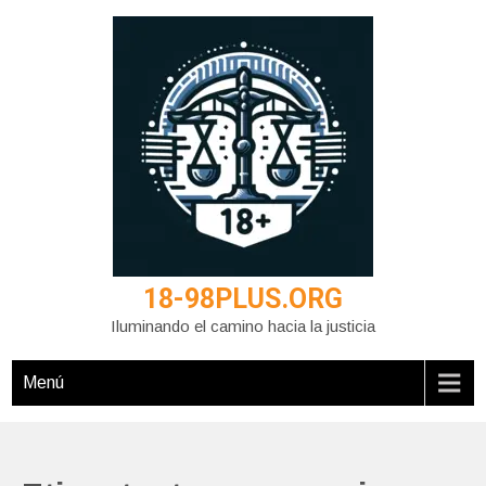
Saltar
al
contenido
18-98PLUS.ORG
Iluminando el camino hacia la justicia
Menú