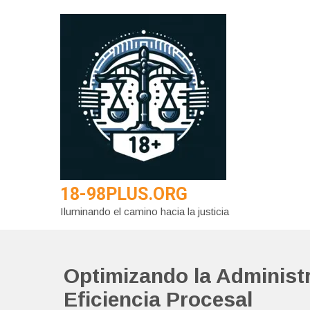
Saltar
al
contenido
18-98PLUS.ORG
Iluminando el camino hacia la justicia
Optimizando la Administr
Eficiencia Procesal