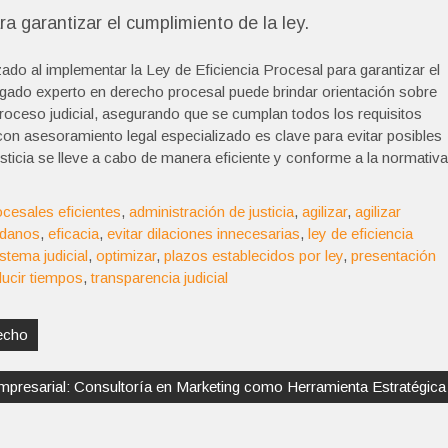
a garantizar el cumplimiento de la ley.
do al implementar la Ley de Eficiencia Procesal para garantizar el
ado experto en derecho procesal puede brindar orientación sobre
roceso judicial, asegurando que se cumplan todos los requisitos
 con asesoramiento legal especializado es clave para evitar posibles
sticia se lleve a cabo de manera eficiente y conforme a la normativa
cesales eficientes
,
administración de justicia
,
agilizar
,
agilizar
adanos
,
eficacia
,
evitar dilaciones innecesarias
,
ley de eficiencia
stema judicial
,
optimizar
,
plazos establecidos por ley
,
presentación
ducir tiempos
,
transparencia judicial
recho
mpresarial: Consultoría en Marketing como Herramienta Estratégica