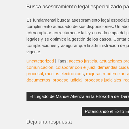
Busca asesoramiento legal especializado par
Es fundamental buscar asesoramiento legal especializa
cumplimiento adecuado de sus disposiciones. Un abog
cómo aplicar correctamente la ley en cada etapa del p
legales y se optimice la gestión de los casos. Contar
complicaciones y asegurar que la administración de ju
vigente.
Uncategorized
| Tags:
acceso justicia
,
actuaciones pro
comunicación
,
colaborar con el juez
,
demandas ciud
procesal
,
medios electrónicos
,
mejorar
,
modernizar si
documentos
,
proceso judicial
,
procesos judiciales
,
re
Navegación
de
El Legado de Manuel Atienza en la Filosofía del De
entradas
Potenciando el Éxito E
Deja una respuesta