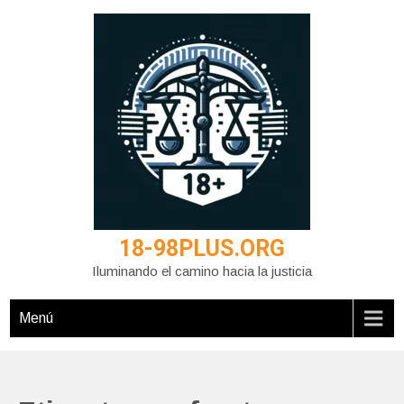
Saltar
al
contenido
18-98PLUS.ORG
Iluminando el camino hacia la justicia
Menú