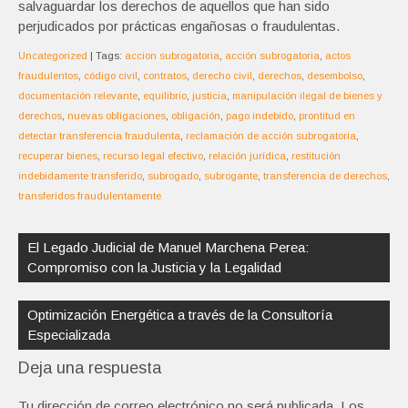
salvaguardar los derechos de aquellos que han sido
perjudicados por prácticas engañosas o fraudulentas.
Uncategorized
| Tags:
accion subrogatoria
,
acción subrogatoria
,
actos
fraudulentos
,
código civil
,
contratos
,
derecho civil
,
derechos
,
desembolso
,
documentación relevante
,
equilibrio
,
justicia
,
manipulación ilegal de bienes y
derechos
,
nuevas obligaciones
,
obligación
,
pago indebido
,
prontitud en
detectar transferencia fraudulenta
,
reclamación de acción subrogatoria
,
recuperar bienes
,
recurso legal efectivo
,
relación jurídica
,
restitución
indebidamente transferido
,
subrogado
,
subrogante
,
transferencia de derechos
,
transferidos fraudulentamente
Navegación
de
El Legado Judicial de Manuel Marchena Perea:
entradas
Compromiso con la Justicia y la Legalidad
Optimización Energética a través de la Consultoría
Especializada
Deja una respuesta
Tu dirección de correo electrónico no será publicada.
Los