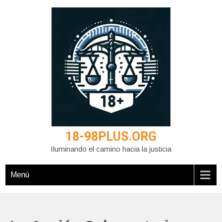
Saltar
al
contenido
18-98PLUS.ORG
Iluminando el camino hacia la justicia
Menú